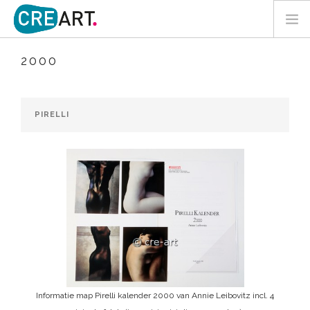
2000
PHOTOGRAPHERS
PAINTERS
BOOKS
SCULPTURES
CONTACT
SEARCH SITE
Informatie map Pirelli kalender 2000 van Annie Leibovitz incl. 4